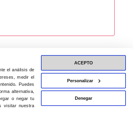
ACEPTO
te el análisis de
ereses, medir el
Personalizar
ontenido. Puedes
ión a eventos
Política de privacidad de RRSS
rma alternativa,
Política de cookies
Denegar
rgar o negar tu
 visitar nuestra
DISEÑO WEB:
BULEBOO ESTUDIO