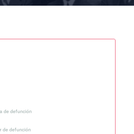
a de defunción
r de defunción