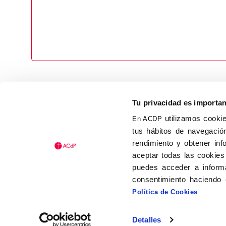
Tu privacidad es importa
utilizamos cookie
En ACDP
tus hábitos de navegación
Calle Isaac Peral, 58 C.P.: 2
rendimiento y obtener inf
Tel (+34) 91 456 63 27
aceptar todas las cookies
Fax: (+34) 91 535 19 98
puedes acceder a informa
acdp@acdp.es
consentimiento haciendo 
Política de Cookies
Detalles