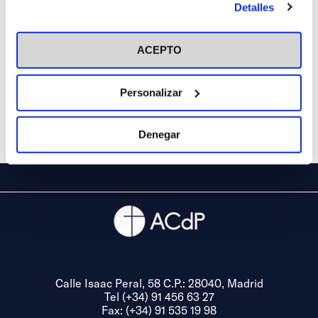
de las
Detalles
Manzanas
en el botón "Personalizar". Para más información puedes
(León)
visitar nuestra
Política de Cookies
ACEPTO
Personalizar
Denegar
Calle Isaac Peral, 58 C.P.: 28040, Madrid
Tel (+34) 91 456 63 27
Fax: (+34) 91 535 19 98