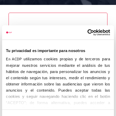
Nombre
Fernández
Marcos,
Emeterio
Tu privacidad es importante para nosotros
utilizamos cookies propias y de terceros para
En ACDP
mejorar nuestros servicios mediante el análisis de tus
hábitos de navegación, para personalizar los anuncios y
Autor
Fecha de
Fecha de
el contenido según tus intereses, medir el rendimiento y
nacimiento
defunción
obtener información sobre las audiencias que vieron los
20/10/1929
23/08/2020
Centro de
anuncios y el contenido. Puedes aceptar todas las
adscripción
cookies y seguir navegando haciendo clic en el botón
Valladolid
Lugar de
Lugar de
“ACEPTO”; de forma alternativa, puedes acceder a
nacimiento
defunción
información más detallada y cambiar tus preferencias
Villanueva
Valladolid
antes de otorgar o negar tu consentimiento haciendo clic