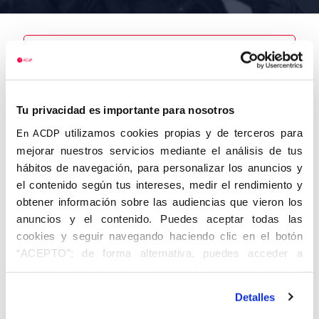
Nombre
Fernández
Tu privacidad es importante para nosotros
González,
Víctor
utilizamos cookies propias y de terceros para
En ACDP
mejorar nuestros servicios mediante el análisis de tus
hábitos de navegación, para personalizar los anuncios y
el contenido según tus intereses, medir el rendimiento y
obtener información sobre las audiencias que vieron los
Autor
Fecha de
Fecha de
nacimiento
defunción
anuncios y el contenido. Puedes aceptar todas las
01/01/1914
cookies y seguir navegando haciendo clic en el botón
Centro de
“ACEPTO”; de forma alternativa, puedes acceder a
adscripción
Lugar de
información más detallada y cambiar tus preferencias
defunción
Lugar de
antes de otorgar o negar tu consentimiento haciendo clic
nacimiento
Detalles
en el botón "Personalizar". Para más información puedes