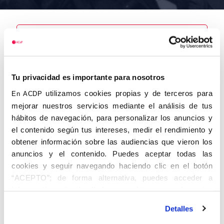
Nombre
Fernández de
Tu privacidad es importante para nosotros
la Torre,
Enrique
utilizamos cookies propias y de terceros para
En ACDP
mejorar nuestros servicios mediante el análisis de tus
hábitos de navegación, para personalizar los anuncios y
el contenido según tus intereses, medir el rendimiento y
obtener información sobre las audiencias que vieron los
Autor
Fecha de
Fecha de
nacimiento
defunción
anuncios y el contenido. Puedes aceptar todas las
01/01/1911
cookies y seguir navegando haciendo clic en el botón
Centro de
“ACEPTO”; de forma alternativa, puedes acceder a
adscripción
Lugar de
información más detallada y cambiar tus preferencias
defunción
Lugar de
antes de otorgar o negar tu consentimiento haciendo clic
nacimiento
Detalles
en el botón "Personalizar". Para más información puedes