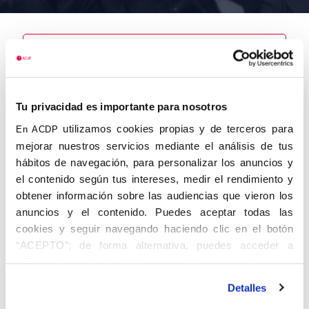
Nombre
Falcón
Tu privacidad es importante para nosotros
Rodríguez,
Ramón
utilizamos cookies propias y de terceros para
En ACDP
mejorar nuestros servicios mediante el análisis de tus
hábitos de navegación, para personalizar los anuncios y
el contenido según tus intereses, medir el rendimiento y
obtener información sobre las audiencias que vieron los
Autor
Fecha de
Fecha de
nacimiento
defunción
anuncios y el contenido. Puedes aceptar todas las
01/01/1924
cookies y seguir navegando haciendo clic en el botón
Centro de
“ACEPTO”; de forma alternativa, puedes acceder a
adscripción
Lugar de
información más detallada y cambiar tus preferencias
defunción
Lugar de
antes de otorgar o negar tu consentimiento haciendo clic
nacimiento
Detalles
en el botón "Personalizar". Para más información puedes