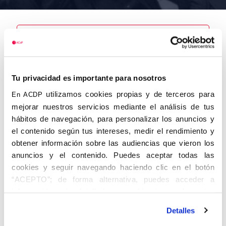
Nombre
Echagüe
Tu privacidad es importante para nosotros
Bouza,
Francisco
utilizamos cookies propias y de terceros para
En ACDP
mejorar nuestros servicios mediante el análisis de tus
hábitos de navegación, para personalizar los anuncios y
el contenido según tus intereses, medir el rendimiento y
obtener información sobre las audiencias que vieron los
Autor
Fecha de
Fecha de
nacimiento
defunción
anuncios y el contenido. Puedes aceptar todas las
01/01/1906
cookies y seguir navegando haciendo clic en el botón
Centro de
“ACEPTO”; de forma alternativa, puedes acceder a
adscripción
Lugar de
información más detallada y cambiar tus preferencias
defunción
Lugar de
antes de otorgar o negar tu consentimiento haciendo clic
nacimiento
Detalles
en el botón "Personalizar". Para más información puedes