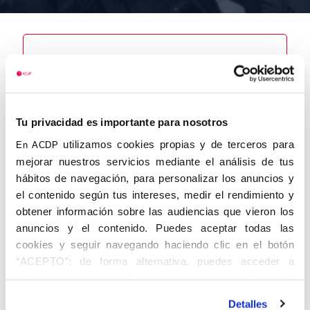
Nombre
Durbán Calvo,
Gabriel
Tu privacidad es importante para nosotros
utilizamos cookies propias y de terceros para
En ACDP
mejorar nuestros servicios mediante el análisis de tus
hábitos de navegación, para personalizar los anuncios y
el contenido según tus intereses, medir el rendimiento y
Autor
Fecha de
Fecha de
obtener información sobre las audiencias que vieron los
nacimiento
defunción
21/10/1924
31/01/2013
anuncios y el contenido. Puedes aceptar todas las
Centro de
cookies y seguir navegando haciendo clic en el botón
adscripción
“ACEPTO”; de forma alternativa, puedes acceder a
Castellón
Lugar de
Lugar de
información más detallada y cambiar tus preferencias
nacimiento
defunción
antes de otorgar o negar tu consentimiento haciendo clic
Mosqueruela
Detalles