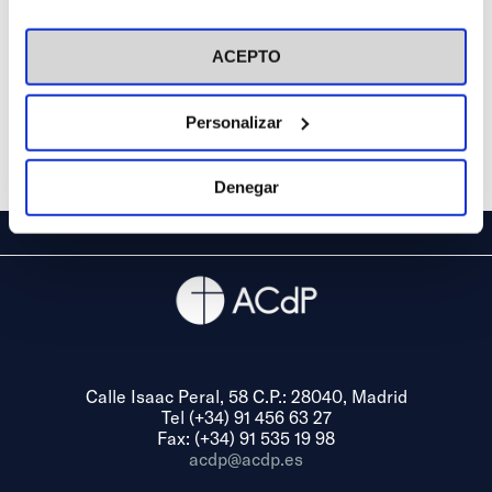
(Teruel)
en el botón "Personalizar". Para más información puedes
visitar nuestra
Política de Cookies
ACEPTO
Personalizar
Denegar
Calle Isaac Peral, 58 C.P.: 28040, Madrid
Tel (+34) 91 456 63 27
Fax: (+34) 91 535 19 98
acdp@acdp.es