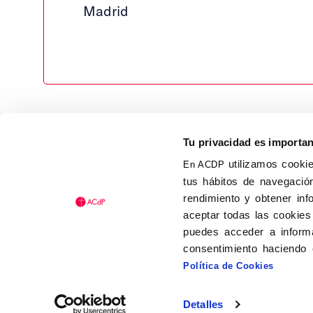
Madrid
Tu privacidad es importa
utilizamos cookie
En ACDP
tus hábitos de navegación
Calle Isaac Peral, 58 C.P.: 2
rendimiento y obtener inf
Tel (+34) 91 456 63 27
aceptar todas las cookies
Fax: (+34) 91 535 19 98
puedes acceder a informa
acdp@acdp.es
consentimiento haciendo 
Política de Cookies
Detalles