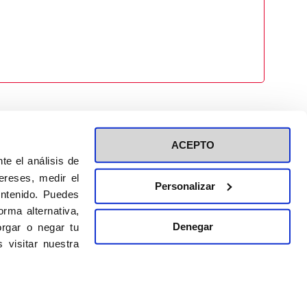
ACEPTO
te el análisis de
ereses, medir el
Personalizar
ontenido. Puedes
ión a eventos
Política de privacidad de RRSS
rma alternativa,
Política de cookies
Denegar
rgar o negar tu
 visitar nuestra
DISEÑO WEB:
BULEBOO ESTUDIO