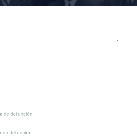
a de defunción
r de defunción