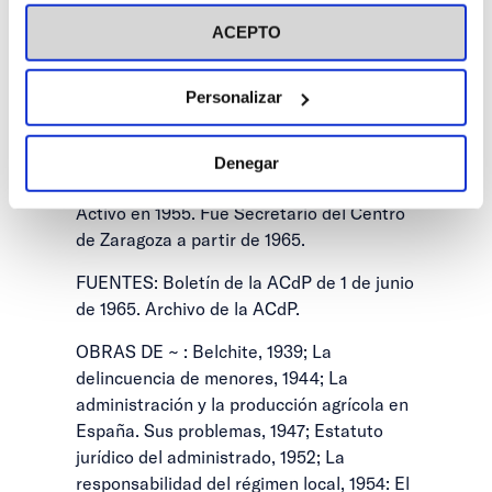
visitar nuestra
Política de Cookies
de Zaragoza. Fue nombrado Delegado del
ACEPTO
Gobierno en la Confederación
Hidrográfica del Ebro en 1967. Capitán de
artillería durante la guerra, como defensor
Personalizar
de Belchite recibió la laureada colectiva.
Socio Inscrito en el Centro de Zaragoza
Denegar
desde 1935, pasó a Socio Numerario
Activo en 1955. Fue Secretario del Centro
de Zaragoza a partir de 1965.
FUENTES: Boletín de la ACdP de 1 de junio
de 1965. Archivo de la ACdP.
OBRAS DE ~ : Belchite, 1939; La
delincuencia de menores, 1944; La
administración y la producción agrícola en
España. Sus problemas, 1947; Estatuto
jurídico del administrado, 1952; La
responsabilidad del régimen local, 1954: El