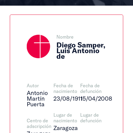
Nombre
Diego Samper,
Luis Antonio
de
Autor
Fecha de
Fecha de
nacimiento
defunción
Antonio
Martín
23/08/1911
15/04/2008
Puerta
Lugar de
Lugar de
Centro de
nacimiento
defunción
adscripción
Zaragoza