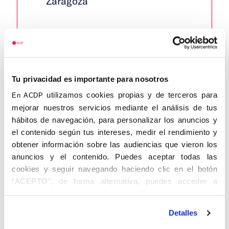
Zaragoza
Tu privacidad es importante para nosotros
utilizamos cookies propias y de terceros para
En ACDP
DIEGO SAMPER, Luis Antonio de.
mejorar nuestros servicios mediante el análisis de tus
Zaragoza, 23.VIII.1911 – 15.IV.2008.
hábitos de navegación, para personalizar los anuncios y
Abogado.
el contenido según tus intereses, medir el rendimiento y
obtener información sobre las audiencias que vieron los
Se licenció en Derecho en la universidad
anuncios y el contenido. Puedes aceptar todas las
zaragozana en 1932 con premio
cookies y seguir navegando haciendo clic en el botón
extraordinario, doctorándose en la
“ACEPTO”; de forma alternativa, puedes acceder a
Universidad de Madrid en 1934. Profesor
información más detallada y cambiar tus preferencias
Adjunto encargado de las cátedras de
antes de otorgar o negar tu consentimiento haciendo clic
Derecho Administrativo y Derecho del
Detalles
en el botón "Personalizar". Para más información puedes
Trabajo entre 1949 y 1961 en la Universidad