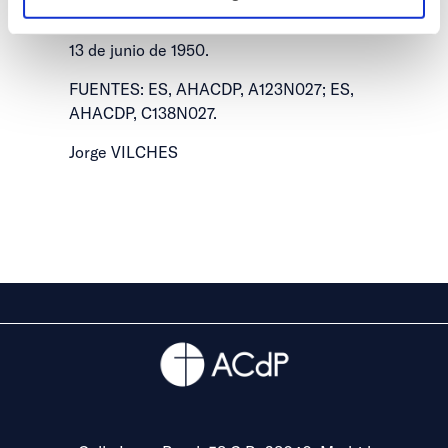
Acción Católica de Tenerife. Se inscribió
en el centro de Las Pamas de la ACNdP el
13 de junio de 1950.
FUENTES: ES, AHACDP, A123N027; ES,
AHACDP, C138N027.
Jorge VILCHES