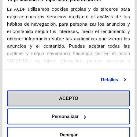
Palmas
(Sevilla)
utilizamos cookies propias y de terceros para
En ACDP
mejorar nuestros servicios mediante el análisis de tus
hábitos de navegación, para personalizar los anuncios y
el contenido según tus intereses, medir el rendimiento y
obtener información sobre las audiencias que vieron los
anuncios y el contenido. Puedes aceptar todas las
cookies y seguir navegando haciendo clic en el botón
“ACEPTO”; de forma alternativa, puedes acceder a
DÍAZ REIXA, Miguel. Marchena (Sevilla),
información más detallada y cambiar tus preferencias
1922 – 17. V.1999. Profesor de Universidad.
antes de otorgar o negar tu consentimiento haciendo clic
Detalles
Se licenció en Derecho por la Universidad
en el botón "Personalizar". Para más información puedes
de La Laguna, en Tenerife. Obtuvo una
visitar nuestra
Política de Cookies
plaza de profesor adjunto de Universidad
ACEPTO
en Derecho Mercantil. Desempeñó el
cargo de Juez Municipal nº1 y fue Juez
Personalizar
Decano de Las Palmas de Gran Canaria.
Perteneció a los Jóvenes y Hombres de
Denegar