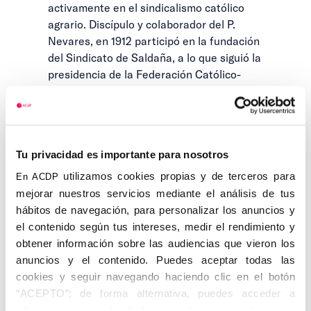
activamente en el sindicalismo católico
agrario. Discípulo y colaborador del P.
Nevares, en 1912 participó en la fundación
del Sindicato de Saldaña, a lo que siguió la
presidencia de la Federación Católico-
Agraria de Palencia, culminando en la
presidencia de la Confederación Nacional
Católico Agraria, ya en 1935. Contribuyó a
reducir la fuerte usura en el campo agrario
Tu privacidad es importante para nosotros
de la región palentina con el desarrollo de
la Caja Rural de Ahorros y Préstamos. Fue
utilizamos cookies propias y de terceros para
En ACDP
vocal de la Junta de Gobierno de Gobierno
mejorar nuestros servicios mediante el análisis de tus
de la Confederación Hidrográfica del
hábitos de navegación, para personalizar los anuncios y
Duero, desde la cual desarrolló también
el contenido según tus intereses, medir el rendimiento y
una importante labor social.
obtener información sobre las audiencias que vieron los
anuncios y el contenido. Puedes aceptar todas las
Su vocación social y pública le llevó a ser
cookies y seguir navegando haciendo clic en el botón
Alcalde de su localidad adoptiva en
“ACEPTO”; de forma alternativa, puedes acceder a
Saldaña (Palencia) y a militar en el partido
información más detallada y cambiar tus preferencias