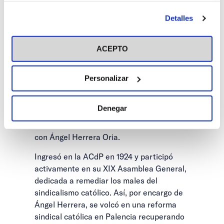
agrarista, en el Partido Social Popular y en
antes de otorgar o negar tu consentimiento haciendo clic
la CEDA, siendo diputado ante la
Detalles
en el botón "Personalizar". Para más información puedes
República en tres ocasiones (1931, 1933 y
visitar nuestra
Política de Cookies
1936). Su actitud política fue
ACEPTO
marcadamente social y posibilista , en la
línea «democristiana» de Luis Lucía,
Manuel Giménez Fernández y Federico
Personalizar
Salmón. Pero el grueso de su acción se
desarrolló en el campo de la acción social
Denegar
católica y en organizaciones apostólicas
como Acción Católica, en íntima conexión
con Ángel Herrera Oria.
Ingresó en la ACdP en 1924 y participó
activamente en su XIX Asamblea General,
dedicada a remediar los males del
sindicalismo católico. Así, por encargo de
Ángel Herrera, se volcó en una reforma
sindical católica en Palencia recuperando