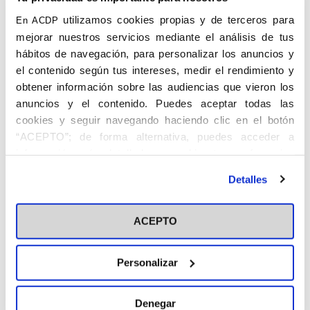
Madrid
utilizamos cookies propias y de terceros para
En ACDP
mejorar nuestros servicios mediante el análisis de tus
hábitos de navegación, para personalizar los anuncios y
el contenido según tus intereses, medir el rendimiento y
obtener información sobre las audiencias que vieron los
anuncios y el contenido. Puedes aceptar todas las
cookies y seguir navegando haciendo clic en el botón
“ACEPTO”; de forma alternativa, puedes acceder a
CORONEL VELÁZQUEZ, Antonio.
información más detallada y cambiar tus preferencias
Granada, 1901 – 6.1960. Jurídico Militar.
antes de otorgar o negar tu consentimiento haciendo clic
Coronel del Cuerpo Jurídico, doctor en F
Detalles
en el botón "Personalizar". Para más información puedes
ilología Semítica y Secretario de la
visitar nuestra
Política de Cookies
Comisión Ejecutiva de la Biblia Políglota
ACEPTO
Matritense preparada por la Biblioteca de
Autores Cristianos. Jefe de la Sección de
Tr abajo y Acción Social del Ministerio del
Personalizar
Ejército, se dedicó al apostolado entre lo s
humildes y huérfanos. Fue propagandista
Denegar
del