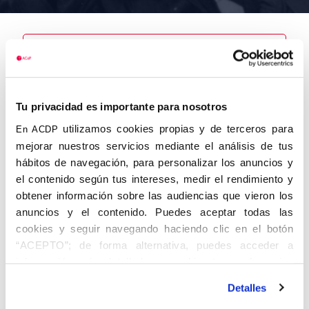
Nombre
Contreras
Tu privacidad es importante para nosotros
Martínez,
Gonzalo
utilizamos cookies propias y de terceros para
En ACDP
mejorar nuestros servicios mediante el análisis de tus
hábitos de navegación, para personalizar los anuncios y
el contenido según tus intereses, medir el rendimiento y
obtener información sobre las audiencias que vieron los
Autor
Fecha de
Fecha de
nacimiento
defunción
anuncios y el contenido. Puedes aceptar todas las
29/07/1917
cookies y seguir navegando haciendo clic en el botón
Centro de
“ACEPTO”; de forma alternativa, puedes acceder a
adscripción
Lugar de
información más detallada y cambiar tus preferencias
defunción
Lugar de
antes de otorgar o negar tu consentimiento haciendo clic
nacimiento
Detalles
en el botón "Personalizar". Para más información puedes