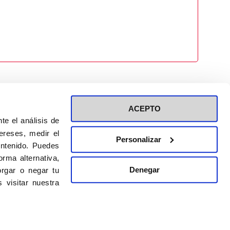
ACEPTO
te el análisis de
ereses, medir el
Personalizar
ontenido. Puedes
ión a eventos
Política de privacidad de RRSS
rma alternativa,
Política de cookies
Denegar
rgar o negar tu
 visitar nuestra
DISEÑO WEB:
BULEBOO ESTUDIO