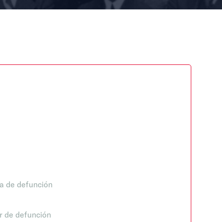
a de defunción
r de defunción