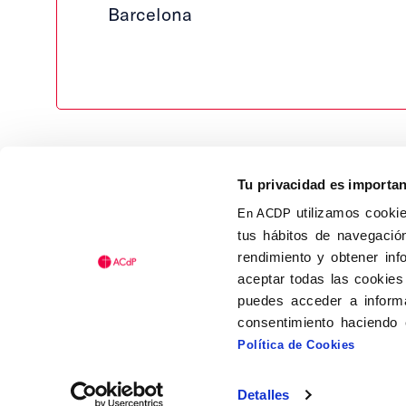
Barcelona
Tu privacidad es importa
utilizamos cookie
En ACDP
tus hábitos de navegación
Calle Isaac Peral, 58 C.P.: 2
rendimiento y obtener inf
Tel (+34) 91 456 63 27
aceptar todas las cookies
Fax: (+34) 91 535 19 98
puedes acceder a informa
acdp@acdp.es
consentimiento haciendo 
Política de Cookies
Detalles