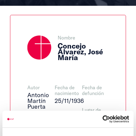
Nombre
Concejo
Álvarez, José
María
Autor
Fecha de
Fecha de
nacimiento
defunción
Antonio
Martín
25/11/1936
Puerta
Lugar de
defunción
Lugar de
Centro de
nacimiento
adscripción
Villalpando