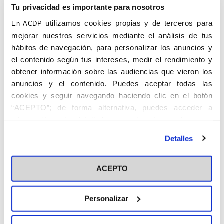
Burgos
(Zamora)
Tu privacidad es importante para nosotros
utilizamos cookies propias y de terceros para
En ACDP
mejorar nuestros servicios mediante el análisis de tus
hábitos de navegación, para personalizar los anuncios y
el contenido según tus intereses, medir el rendimiento y
obtener información sobre las audiencias que vieron los
anuncios y el contenido. Puedes aceptar todas las
cookies y seguir navegando haciendo clic en el botón
CONCEJO ÁLVAREZ, José María.
“ACEPTO”; de forma alternativa, puedes acceder a
Villalpando, Zamora, 25.XI.1936. Abogado
información más detallada y cambiar tus preferencias
del Estado.
antes de otorgar o negar tu consentimiento haciendo clic
Detalles
en el botón "Personalizar". Para más información puedes
Estudió Derecho en Deusto, obteniendo el
visitar nuestra
Política de Cookies
Premio Extraordinario de fin de Carrera.
ACEPTO
Ingresaría en el Cuerpo de Abogados del
Estado en 1963, siendo destinado a
Burgos. Fue Secretario del Consejo de
Personalizar
Administración del Banco de Bilbao
Vizcaya.