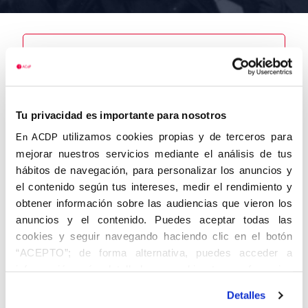
Nombre
Cierva y
Hoces,
Tu privacidad es importante para nosotros
Ricardo de la
utilizamos cookies propias y de terceros para
En ACDP
mejorar nuestros servicios mediante el análisis de tus
hábitos de navegación, para personalizar los anuncios y
el contenido según tus intereses, medir el rendimiento y
Autor
Fecha de
Fecha de
obtener información sobre las audiencias que vieron los
nacimiento
defunción
anuncios y el contenido. Puedes aceptar todas las
09/11/1926
Centro de
cookies y seguir navegando haciendo clic en el botón
adscripción
Lugar de
“ACEPTO”; de forma alternativa, puedes acceder a
defunción
Madrid
Lugar de
información más detallada y cambiar tus preferencias
nacimiento
antes de otorgar o negar tu consentimiento haciendo clic
Madrid
Detalles
en el botón "Personalizar". Para más información puedes