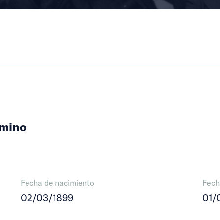
imino
Fecha de nacimiento
Fech
02/03/1899
01/