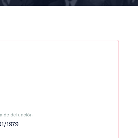
a de defunción
01/1979