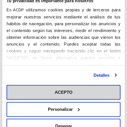
Alicante
Tu privacidad es importante para nosotros
utilizamos cookies propias y de terceros para
En ACDP
mejorar nuestros servicios mediante el análisis de tus
hábitos de navegación, para personalizar los anuncios y
el contenido según tus intereses, medir el rendimiento y
obtener información sobre las audiencias que vieron los
anuncios y el contenido. Puedes aceptar todas las
cookies y seguir navegando haciendo clic en el botón
CARRIÓN RUIZ, Jesús. Murcia, 13.VI.1910 –
“ACEPTO”; de forma alternativa, puedes acceder a
15.III.1989. Juez.
información más detallada y cambiar tus preferencias
antes de otorgar o negar tu consentimiento haciendo clic
Detalles
Fue Vicepresidente de la Asociación de
en el botón "Personalizar". Para más información puedes
Estudiantes Católicos. Juez Municipal, fue
visitar nuestra
Política de Cookies
Consejero Provincial del Movimiento en
ACEPTO
1964, habiendo ocupado varios cargos
políticos en la jerarquía del Movimiento en
Personalizar
Alicante y Murcia. Fue también
colaborador de La Verdad de Murcia.
Denegar