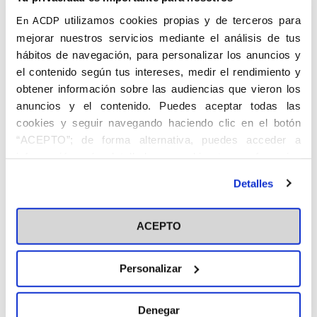
Alicante
utilizamos cookies propias y de terceros para
En ACDP
mejorar nuestros servicios mediante el análisis de tus
hábitos de navegación, para personalizar los anuncios y
el contenido según tus intereses, medir el rendimiento y
obtener información sobre las audiencias que vieron los
anuncios y el contenido. Puedes aceptar todas las
cookies y seguir navegando haciendo clic en el botón
“ACEPTO”; de forma alternativa, puedes acceder a
CARRIÓN RUIZ, Jesús . Murcia, 13.6.1910 –
información más detallada y cambiar tus preferencias
15.3.1989. Juez.
antes de otorgar o negar tu consentimiento haciendo clic
Fue Vicepresidente de la Asociación de
Detalles
en el botón "Personalizar". Para más información puedes
Estudiantes Católicos. Juez Municipal,
visitar nuestra
Política de Cookies
fue Consejero Provincial del Movimiento
ACEPTO
en 1964, habiendo ocupado varios cargos
políticos en la jerarquía del Movimiento en
Alicante y Murcia. Fue también
Personalizar
colaborador
de La Verdad de Murcia.
Denegar
Solicitó el ingreso en 1961 en el Centro de