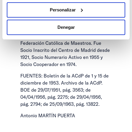
Ejecutivo de la Oficina Internacional de
Personalizar
Educación en 1957.
Fue miembro de la Junta Técnica Nacional
Denegar
de Acción Católica. Perteneció a la
Juventud de Acción Católica y a la
Federación Católica de Maestros. Fue
Socio Inscrito del Centro de Madrid desde
1921, Socio Numerario Activo en 1955 y
Socio Cooperador en 1974.
FUENTES: Boletín de la ACdP de 1 y 15 de
diciembre de 1953. Archivo de la ACdP.
BOE de 29/07/1951, pág. 3563; de
04/04/1956, pág. 2275; de 29/04/1956,
pág. 2794; de 25/09/1963, pág. 13822.
Antonio MARTÍN PUERTA