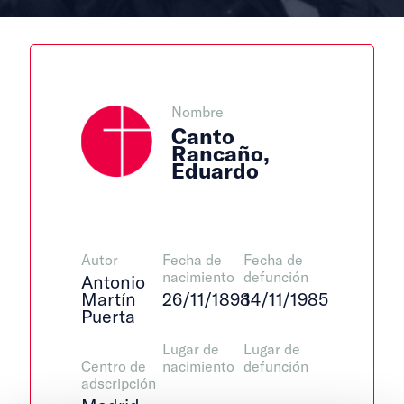
Nombre
Canto
Rancaño,
Eduardo
Autor
Fecha de
Fecha de
nacimiento
defunción
Antonio
Martín
26/11/1898
14/11/1985
Puerta
Lugar de
Lugar de
Centro de
nacimiento
defunción
adscripción