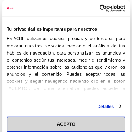
Madrid
Tu privacidad es importante para nosotros
utilizamos cookies propias y de terceros para
En ACDP
mejorar nuestros servicios mediante el análisis de tus
hábitos de navegación, para personalizar los anuncios y
CANTO RANCAÑO, Eduardo. 26.XI.1898 –
el contenido según tus intereses, medir el rendimiento y
14.XI.1985. Maestro. Abogado. Director
obtener información sobre las audiencias que vieron los
General.
anuncios y el contenido. Puedes aceptar todas las
cookies y seguir navegando haciendo clic en el botón
Maestro y Licenciado en Derecho, fue
“ACEPTO”; de forma alternativa, puedes acceder a
Director General de Enseñanza Primaria
información más detallada y cambiar tus preferencias
desde 1951 a 1956, formando parte del
antes de otorgar o negar tu consentimiento haciendo clic
Detalles
equipo ministerial de Joaquín Ruiz-
en el botón "Personalizar". Para más información puedes
Giménez. Fue Vicepresidente del Consejo
visitar nuestra
Política de Cookies
Nacional de Educación desde 1956 hasta
ACEPTO
1963, y Vicepresidente del Comité