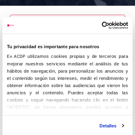
Nombre
Cañellas
Tu privacidad es importante para nosotros
Rodríguez,
Rafael
utilizamos cookies propias y de terceros para
En ACDP
mejorar nuestros servicios mediante el análisis de tus
hábitos de navegación, para personalizar los anuncios y
el contenido según tus intereses, medir el rendimiento y
obtener información sobre las audiencias que vieron los
Autor
Fecha de
Fecha de
nacimiento
defunción
anuncios y el contenido. Puedes aceptar todas las
01/01/1924
cookies y seguir navegando haciendo clic en el botón
Centro de
“ACEPTO”; de forma alternativa, puedes acceder a
adscripción
Lugar de
información más detallada y cambiar tus preferencias
defunción
Lugar de
antes de otorgar o negar tu consentimiento haciendo clic
nacimiento
Detalles
en el botón "Personalizar". Para más información puedes