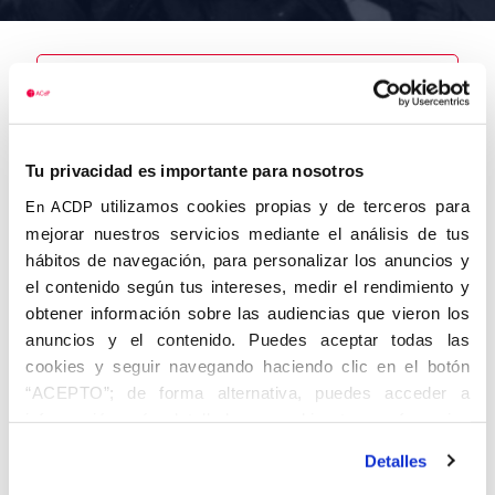
Nombre
Cabrera
Tu privacidad es importante para nosotros
Ramírez,
Bernardo
utilizamos cookies propias y de terceros para
En ACDP
mejorar nuestros servicios mediante el análisis de tus
hábitos de navegación, para personalizar los anuncios y
el contenido según tus intereses, medir el rendimiento y
obtener información sobre las audiencias que vieron los
Autor
Fecha de
Fecha de
nacimiento
defunción
anuncios y el contenido. Puedes aceptar todas las
01/01/1925
cookies y seguir navegando haciendo clic en el botón
Centro de
“ACEPTO”; de forma alternativa, puedes acceder a
adscripción
Lugar de
información más detallada y cambiar tus preferencias
defunción
Lugar de
antes de otorgar o negar tu consentimiento haciendo clic
nacimiento
Detalles
en el botón "Personalizar". Para más información puedes