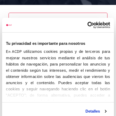
Nombre
Caballero de
Andrade, José
Tu privacidad es importante para nosotros
Luis
utilizamos cookies propias y de terceros para
En ACDP
mejorar nuestros servicios mediante el análisis de tus
hábitos de navegación, para personalizar los anuncios y
el contenido según tus intereses, medir el rendimiento y
Autor
Fecha de
Fecha de
obtener información sobre las audiencias que vieron los
nacimiento
defunción
anuncios y el contenido. Puedes aceptar todas las
04/03/1920
01/01/2015
Centro de
cookies y seguir navegando haciendo clic en el botón
adscripción
“ACEPTO”; de forma alternativa, puedes acceder a
Barcelona
Lugar de
Lugar de
información más detallada y cambiar tus preferencias
nacimiento
defunción
antes de otorgar o negar tu consentimiento haciendo clic
Valencia
Detalles
en el botón "Personalizar". Para más información puedes