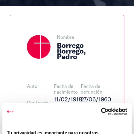
Nombre
Borrego
Borrego,
Pedro
Autor
Fecha de
Fecha de
nacimiento
defunción
11/02/1918
27/06/1960
Centro de
adscripción
Jerez de
Lugar de
Lugar de
la
nacimiento
defunción
Frontera
Baeza
Tu privacidad es importante para nosotros