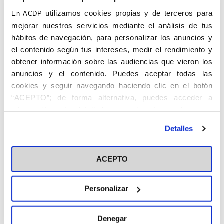
(Jaén)
utilizamos cookies propias y de terceros para
En ACDP
mejorar nuestros servicios mediante el análisis de tus
hábitos de navegación, para personalizar los anuncios y
el contenido según tus intereses, medir el rendimiento y
obtener información sobre las audiencias que vieron los
anuncios y el contenido. Puedes aceptar todas las
cookies y seguir navegando haciendo clic en el botón
“ACEPTO”; de forma alternativa, puedes acceder a
BORREGO BORREGO, Pedro. Baeza
información más detallada y cambiar tus preferencias
(Jaén), 11.II.1918 – 27. VI.1960. Estadístico.
antes de otorgar o negar tu consentimiento haciendo clic
Detalles
Se licenció en Ciencias Exactas. Trabajó
en el botón "Personalizar". Para más información puedes
como Profesor Ayudante y Adjunto
visitar nuestra
Política de Cookies
Interino de instituto, y luego Profesor de
ACEPTO
Matemáticas en el Liceo Francés.
Desempeñó el cargo de Jefe de la Sección
Personalizar
de Anuarios del Instituto Nacional de
Estadística.
Denegar