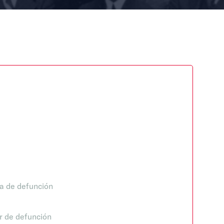
a de defunción
r de defunción