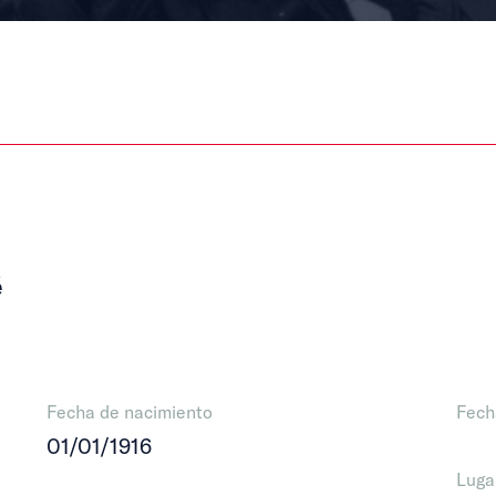
é
Fecha de nacimiento
Fech
01/01/1916
Luga