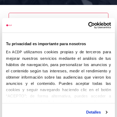
Nombre
Blasco
González,
Tu privacidad es importante para nosotros
Alfredo
utilizamos cookies propias y de terceros para
En ACDP
mejorar nuestros servicios mediante el análisis de tus
hábitos de navegación, para personalizar los anuncios y
el contenido según tus intereses, medir el rendimiento y
Autor
Fecha de
Fecha de
obtener información sobre las audiencias que vieron los
nacimiento
defunción
anuncios y el contenido. Puedes aceptar todas las
01/01/1916
Centro de
cookies y seguir navegando haciendo clic en el botón
adscripción
Lugar de
“ACEPTO”; de forma alternativa, puedes acceder a
defunción
Zaragoza
Lugar de
información más detallada y cambiar tus preferencias
nacimiento
antes de otorgar o negar tu consentimiento haciendo clic
Zaragoza
Detalles
en el botón "Personalizar". Para más información puedes