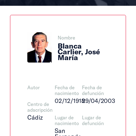
Nombre
Blanca
Carlier, José
María
Autor
Fecha de
Fecha de
nacimiento
defunción
02/12/1918
29/04/2003
Centro de
adscripción
Cádiz
Lugar de
Lugar de
nacimiento
defunción
San