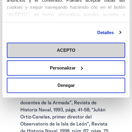
Se inscribió en el centro de Cádiz de la
cookies y seguir navegando haciendo clic en el botón
ACNdP el 27 de octubre de 1962, y pasó a
“ACEPTO”; de forma alternativa, puedes acceder a
socio cooperador el 18 de junio de 1995.
información más detallada y cambiar tus preferencias
antes de otorgar o negar tu consentimiento haciendo clic
OBRAS.- “Gravina: su muerte en Cádiz ”,
Detalles
en el botón "Personalizar". Para más información puedes
Revista General de Marina , agosto 1980;
visitar nuestra
Política de Cookies
“La Escuela Naval Militar, su origen
ACEPTO
histórico”, Revista de Historia Naval, 1991,
núm. 32, págs. 11-44; “Apuntes históricos
sobre el personal de astrónomos del
Personalizar
Observatorio de Marina de Cádiz, Revista
de Historia Naval, 1996, núm. 14, págs. 19-
Denegar
32; “Los colegios de pilotos, la Academia
de Guardiamarinas y otros centros
docentes de la Armada”, Revista de
Historia Naval, 1993, págs. 41-58; “Julián
Ortiz-Canelas, primer director del
Observatorio de la Isla de León”, Revista
de Historia Naval, 1998, núm. 62, págs. 75