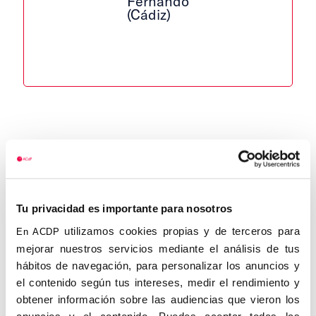
Fernando
(Cádiz)
BLANCA CARLIER, José María. San
Fernando (Cádiz), 02.XII.1918 – 29.IV.2003.
Perito mercantil.
Tu privacidad es importante para nosotros
Se licenció en Derecho. Fue Jefe de la
utilizamos cookies propias y de terceros para
En ACDP
Asesoría Jurídica de la Jefatura Provincial
mejorar nuestros servicios mediante el análisis de tus
del Movimiento Nacional en Cádiz.
hábitos de navegación, para personalizar los anuncios y
Desempeñó el cargo de Oficial del Banco
el contenido según tus intereses, medir el rendimiento y
de España. Aficionado a la historia, dedicó
obtener información sobre las audiencias que vieron los
varios estudios a la marina española.
anuncios y el contenido. Puedes aceptar todas las