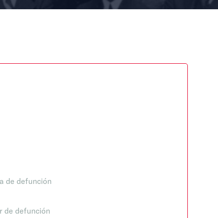
a de defunción
r de defunción