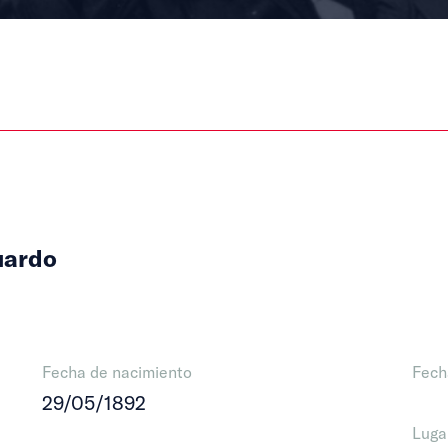
uardo
Fecha de nacimiento
Fech
29/05/1892
Luga