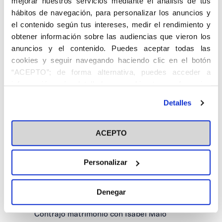
mejorar nuestros servicios mediante el análisis de tus
hábitos de navegación, para personalizar los anuncios y
el contenido según tus intereses, medir el rendimiento y
obtener información sobre las audiencias que vieron los
anuncios y el contenido. Puedes aceptar todas las
cookies y seguir navegando haciendo clic en el botón
“ACEPTO”; de forma alternativa, puedes acceder a
información más detallada y cambiar tus preferencias
MARTÍN PELAYO, Benjamín. Santander,
antes de otorgar o negar tu consentimiento haciendo clic
Detalles
01.I.1912 – 03.III.1998.
en el botón "Personalizar". Para más información puedes
visitar nuestra
Política de Cookies
Precursor en los 50 del ingente desarrollo
ACEPTO
del turismo en España. Durante más de 20
años presidió el Centro de Iniciativa y
Turismo de Madrid. Creó la Asociación
Personalizar
Española de Escritores de Turismo y el
Skol Club. Un premio de Periodismo lleva
Denegar
su nombre.
Contrajo matrimonio con Isabel Malo