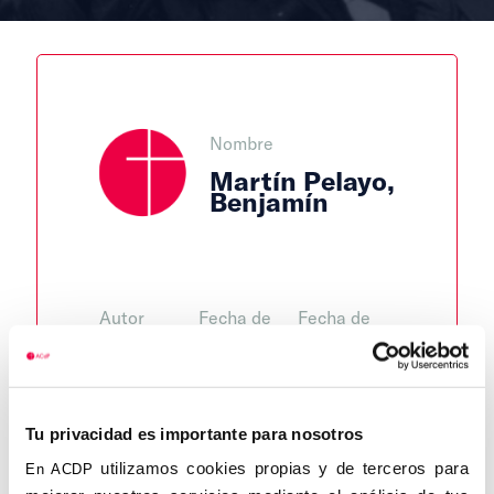
Nombre
Martín Pelayo,
Benjamín
Autor
Fecha de
Fecha de
nacimiento
defunción
Jorge
Vilches
01/01/1912
03/09/1998
Centro de
Lugar de
Lugar de
Tu privacidad es importante para nosotros
adscripción
nacimiento
defunción
utilizamos cookies propias y de terceros para
En ACDP
Santander