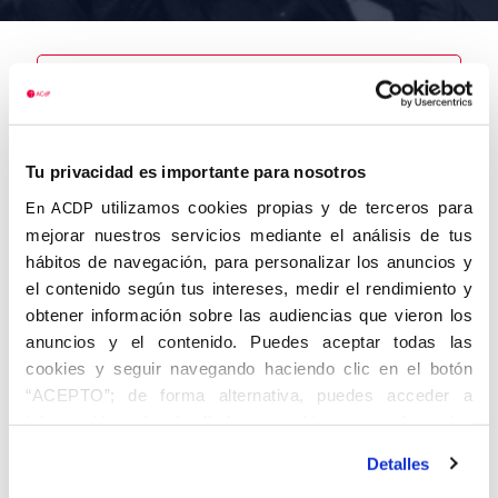
Nombre
Tu privacidad es importante para nosotros
Beltrán Flórez,
Lucas
utilizamos cookies propias y de terceros para
En ACDP
mejorar nuestros servicios mediante el análisis de tus
hábitos de navegación, para personalizar los anuncios y
el contenido según tus intereses, medir el rendimiento y
obtener información sobre las audiencias que vieron los
Autor
Fecha de
Fecha de
nacimiento
defunción
anuncios y el contenido. Puedes aceptar todas las
01/01/1911
cookies y seguir navegando haciendo clic en el botón
Centro de
“ACEPTO”; de forma alternativa, puedes acceder a
adscripción
Lugar de
información más detallada y cambiar tus preferencias
defunción
Lugar de
antes de otorgar o negar tu consentimiento haciendo clic
nacimiento
Detalles
en el botón "Personalizar". Para más información puedes