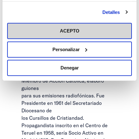
información más detallada y cambiar tus preferencias
abandonar el
antes de otorgar o negar tu consentimiento haciendo clic
Detalles
cargo. También fue Gobernador Civil de
en el botón "Personalizar". Para más información puedes
Guipúzcoa y de Huelva. Militó en la
visitar nuestra
Política de Cookies
formación democristiana Unió
ACEPTO
Democrática de Catalunya. Recibió el
Premio Nacional
Personalizar
de Teatro. Su hijo, Juan Alberto Belloch
Julbe, sería ministro socialista de Justicia,
de
Denegar
Interior y luego Alcalde de Zaragoza.
Miembro de Acción Católica, elaboró
guiones
para sus emisiones radiofónicas. Fue
Presidente en 1961 del Secretariado
Diocesano de
los Cursillos de Cristiandad.
Propagandista inscrito en el Centro de
Teruel en 1958, sería Socio Activo en