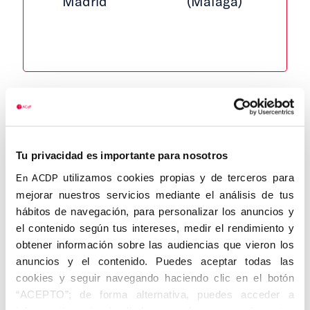
Madrid
(Málaga)
BELLOCH PUIG, José María . Valencia,
Tu privacidad es importante para nosotros
1917 – Benalmádena, 2.11.1984. Juez.
Gobernador Civil. Vicepresidente de la
utilizamos cookies propias y de terceros para
En ACDP
Asociación.
mejorar nuestros servicios mediante el análisis de tus
Se licenció en Derecho, y fue Juez
hábitos de navegación, para personalizar los anuncios y
Municipal y Jefe Sindical de Educación y
el contenido según tus intereses, medir el rendimiento y
Descanso. En 1972 fue nombrado
obtener información sobre las audiencias que vieron los
Gobernador Civil de Barcelona, puesto
anuncios y el contenido. Puedes aceptar todas las
que ocupó
cookies y seguir navegando haciendo clic en el botón
hasta 1980, momento en que planteó al
“ACEPTO”; de forma alternativa, puedes acceder a
Ministro del Interior su deseo de