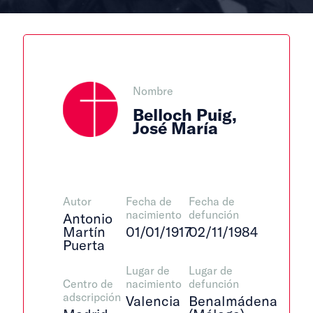
Nombre
Belloch Puig,
José María
Autor
Fecha de
Fecha de
nacimiento
defunción
Antonio
Martín
01/01/1917
02/11/1984
Puerta
Lugar de
Lugar de
Centro de
nacimiento
defunción
adscripción
Valencia
Benalmádena