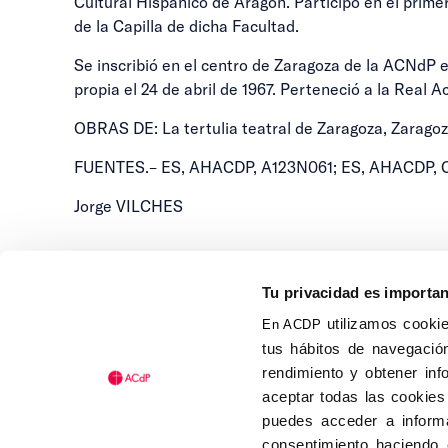
Cultural Hispánico de Aragón. Participó en el primer
de la Capilla de dicha Facultad.
Se inscribió en el centro de Zaragoza de la ACNdP el
propia el 24 de abril de 1967. Perteneció a la Real
OBRAS DE: La tertulia teatral de Zaragoza, Zaragoza
FUENTES.– ES, AHACDP, A123N061; ES, AHACDP, 
Jorge VILCHES
Tu privacidad es importa
utilizamos cookie
En ACDP
tus hábitos de navegación
Calle Isaac Peral, 58 C.P.: 2
rendimiento y obtener inf
Tel (+34) 91 456 63 27
aceptar todas las cookies
Fax: (+34) 91 535 19 98
puedes acceder a informa
acdp@acdp.es
consentimiento haciendo 