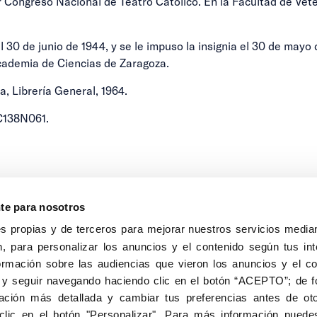
 Congreso Nacional de Teatro Católico. En la Facultad de Veteri
 30 de junio de 1944, y se le impuso la insignia el 30 de mayo 
 Academia de Ciencias de Zaragoza.
, Librería General, 1964.
C138N061.
nte para nosotros
s propias y de terceros para mejorar nuestros servicios median
, para personalizar los anuncios y el contenido según tus int
8040, Madrid
ormación sobre las audiencias que vieron los anuncios y el c
Aviso Legal
Inscripc
 y seguir navegando haciendo clic en el botón “ACEPTO”; de fo
ción más detallada y cambiar tus preferencias antes de oto
clic en el botón "Personalizar". Para más información puedes