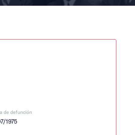
a de defunción
07/1975