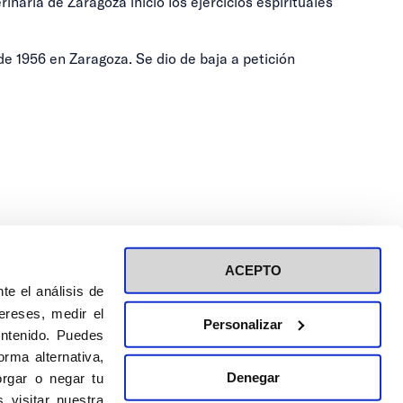
naria de Zaragoza inició los ejercicios espirituales
de 1956 en Zaragoza. Se dio de baja a petición
ACEPTO
te el análisis de
ereses, medir el
Personalizar
ontenido. Puedes
ión a eventos
Política de privacidad de RRSS
rma alternativa,
Política de cookies
Denegar
rgar o negar tu
 visitar nuestra