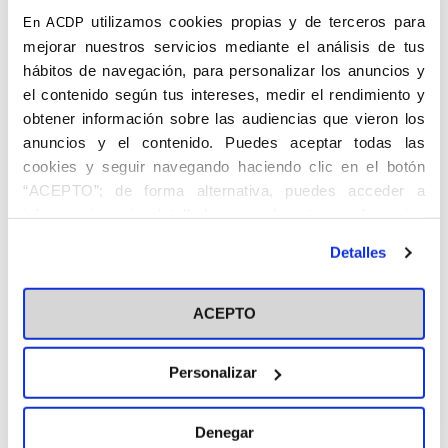
de
Arenas
utilizamos cookies propias y de terceros para
En ACDP
(Jaén)
mejorar nuestros servicios mediante el análisis de tus
hábitos de navegación, para personalizar los anuncios y
el contenido según tus intereses, medir el rendimiento y
obtener información sobre las audiencias que vieron los
anuncios y el contenido. Puedes aceptar todas las
cookies y seguir navegando haciendo clic en el botón
“ACEPTO”; de forma alternativa, puedes acceder a
información más detallada y cambiar tus preferencias
antes de otorgar o negar tu consentimiento haciendo clic
BAILÉN GONZÁLEZ, ANTONIO. Campillo
Detalles
en el botón "Personalizar". Para más información puedes
de Arenas (Jaén), c. 1916 -. Licenciado en
visitar nuestra
Política de Cookies
Derecho. Abogado.
ACEPTO
Fue vicepresidente, secretario y vocal de
Piedad y Propaganda en el Consejo
Personalizar
Diocesano de Juventudes de Acción
Católica. Presidente de la Federación de
Estudiantes Católicos de Jaén y
Denegar