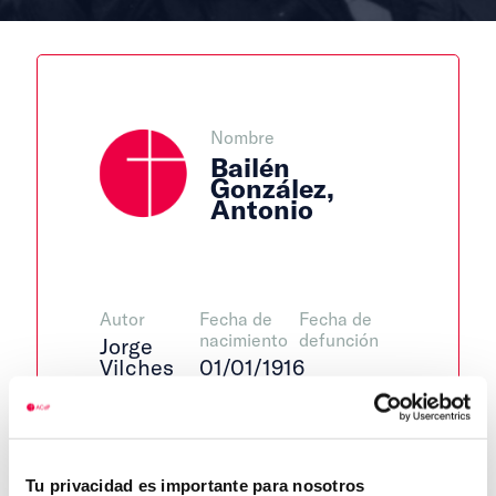
Nombre
Bailén
González,
Antonio
Autor
Fecha de
Fecha de
nacimiento
defunción
Jorge
Vilches
01/01/1916
Lugar de
defunción
Centro de
Lugar de
adscripción
nacimiento
Campillo
Tu privacidad es importante para nosotros