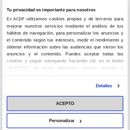
La
Coruña
Coruña
Coruña
Tu privacidad es importante para nosotros
utilizamos cookies propias y de terceros para
En ACDP
mejorar nuestros servicios mediante el análisis de tus
hábitos de navegación, para personalizar los anuncios y
el contenido según tus intereses, medir el rendimiento y
obtener información sobre las audiencias que vieron los
anuncios y el contenido. Puedes aceptar todas las
cookies y seguir navegando haciendo clic en el botón
BABIO CALLEJA, Jesús. La Coruña, 1906 –
“ACEPTO”; de forma alternativa, puedes acceder a
La Coruña, 16.V.1979. Abogado. Periodista.
información más detallada y cambiar tus preferencias
antes de otorgar o negar tu consentimiento haciendo clic
Licenciado en Derecho, fue Presidente del
Detalles
en el botón "Personalizar". Para más información puedes
Tribunal Tutelar de Menores de La Coruña
visitar nuestra
Política de Cookies
desde 1945. Fue Presidente de la Sociedad
ACEPTO
Mixta Protectora de la Grande Obra de
Atocha. Ingresó en el Centro de La Coruña
de la ACN de P el 3 de enero de 1928,
Personalizar
recibiendo la insignia el 30 de junio de