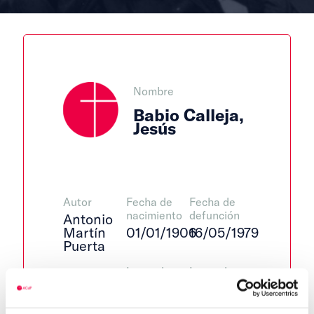
Nombre
Babio Calleja,
Jesús
Autor
Fecha de
Fecha de
nacimiento
defunción
Antonio
Martín
01/01/1906
16/05/1979
Puerta
Lugar de
Lugar de
Centro de
nacimiento
defunción
adscripción
La
La