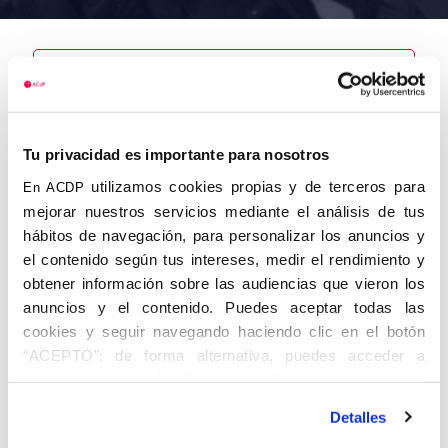
Nombre
Ayala
Tu privacidad es importante para nosotros
Martínez,
Juan
utilizamos cookies propias y de terceros para
En ACDP
mejorar nuestros servicios mediante el análisis de tus
hábitos de navegación, para personalizar los anuncios y
el contenido según tus intereses, medir el rendimiento y
obtener información sobre las audiencias que vieron los
Autor
Fecha de
Fecha de
nacimiento
defunción
anuncios y el contenido. Puedes aceptar todas las
01/01/1909
cookies y seguir navegando haciendo clic en el botón
Centro de
“ACEPTO”; de forma alternativa, puedes acceder a
adscripción
Lugar de
información más detallada y cambiar tus preferencias
defunción
Lugar de
antes de otorgar o negar tu consentimiento haciendo clic
nacimiento
Detalles
en el botón "Personalizar". Para más información puedes