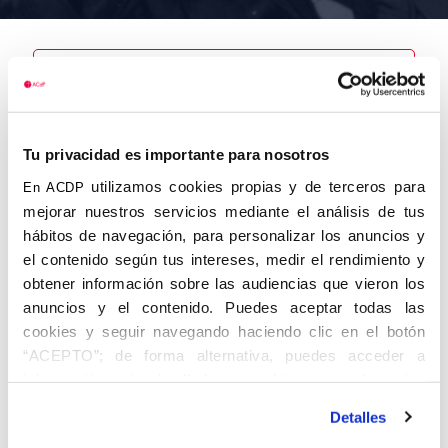
Nombre
Tu privacidad es importante para nosotros
Ayala Arnedo,
Tomás
utilizamos cookies propias y de terceros para
En ACDP
mejorar nuestros servicios mediante el análisis de tus
hábitos de navegación, para personalizar los anuncios y
el contenido según tus intereses, medir el rendimiento y
obtener información sobre las audiencias que vieron los
Autor
Fecha de
Fecha de
nacimiento
defunción
anuncios y el contenido. Puedes aceptar todas las
01/01/1926
cookies y seguir navegando haciendo clic en el botón
Centro de
“ACEPTO”; de forma alternativa, puedes acceder a
adscripción
Lugar de
información más detallada y cambiar tus preferencias
defunción
Lugar de
antes de otorgar o negar tu consentimiento haciendo clic
nacimiento
Detalles
en el botón "Personalizar". Para más información puedes