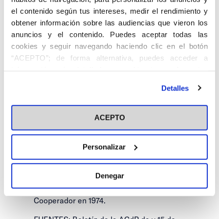
Católica de Dirigentes. Hombre de gran
el contenido según tus intereses, medir el rendimiento y
preocupación por la cristianización de las
obtener información sobre las audiencias que vieron los
élites del mundo laboral, como igualmente
anuncios y el contenido. Puedes aceptar todas las
por la aplicación práctica de los principios
cookies y seguir navegando haciendo clic en el botón
inscritos en las encíclicas sociales y por la
“ACEPTO”; de forma alternativa, puedes acceder a
incorporación de España al ámbito
información más detallada y cambiar tus preferencias
europeo. En consecuencia con tales
antes de otorgar o negar tu consentimiento haciendo clic
principios, fue Presidente de la Liga
Detalles
en el botón "Personalizar". Para más información puedes
Europea de Cooperación Económica,
visitar nuestra
Política de Cookies
entidad promovida por propagandistas en
ACEPTO
1954.
Ingresó en la ACN de P como Socio
Personalizar
Inscrito en el Centro de Madrid en 1949.
Fue Consejero Nacional entre 1959 y 1961,
Denegar
y Secretario del Centro de Barcelona
entre 1959 y 1965. Pasó a Socio
Cooperador en 1974.