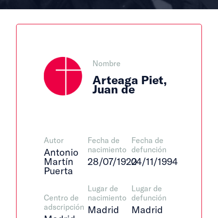
Nombre
Arteaga Piet,
Juan de
Autor
Fecha de
Fecha de
nacimiento
defunción
Antonio
Martín
28/07/1920
24/11/1994
Puerta
Lugar de
Lugar de
Centro de
nacimiento
defunción
adscripción
Madrid
Madrid