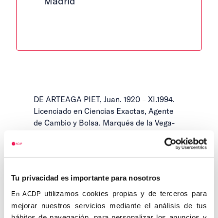
Madrid
DE ARTEAGA PIET, Juan. 1920 – XI.1994.
Licenciado en Ciencias Exactas, Agente
de Cambio y Bolsa. Marqués de la Vega-
Inclán.
Se licenció en Ciencias Exactas, ganando
luego la oposición de Agente de Cambio y
Bolsa; fue vocal de la Junta del Colegio de
Tu privacidad es importante para nosotros
Agentes. Miembro de la Real Academia de
utilizamos cookies propias y de terceros para
En ACDP
Ciencias Económicas y Financieras de
mejorar nuestros servicios mediante el análisis de tus
Barcelona en 1965 y de la Asociación
hábitos de navegación, para personalizar los anuncios y