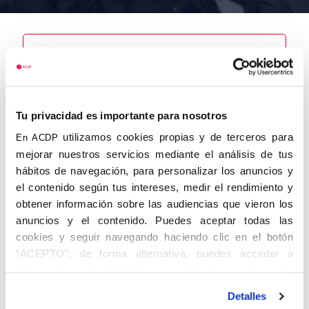
Nombre
Arregui
Jiménez,
Tu privacidad es importante para nosotros
Carmelo de
utilizamos cookies propias y de terceros para
En ACDP
mejorar nuestros servicios mediante el análisis de tus
hábitos de navegación, para personalizar los anuncios y
el contenido según tus intereses, medir el rendimiento y
Autor
Fecha de
Fecha de
obtener información sobre las audiencias que vieron los
nacimiento
defunción
anuncios y el contenido. Puedes aceptar todas las
01/06/1914
11/02/2014
Centro de
cookies y seguir navegando haciendo clic en el botón
adscripción
“ACEPTO”; de forma alternativa, puedes acceder a
Madrid
Lugar de
Lugar de
información más detallada y cambiar tus preferencias
nacimiento
defunción
antes de otorgar o negar tu consentimiento haciendo clic
Bilbao
Detalles
en el botón "Personalizar". Para más información puedes