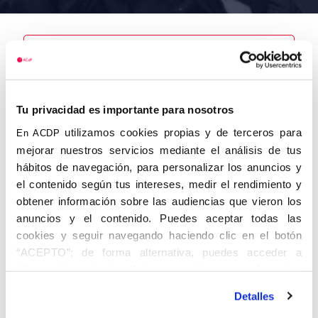
Nombre
Arredondo
Tu privacidad es importante para nosotros
Gomero,
Federico
utilizamos cookies propias y de terceros para
En ACDP
mejorar nuestros servicios mediante el análisis de tus
hábitos de navegación, para personalizar los anuncios y
el contenido según tus intereses, medir el rendimiento y
obtener información sobre las audiencias que vieron los
Autor
Fecha de
Fecha de
nacimiento
defunción
anuncios y el contenido. Puedes aceptar todas las
01/01/1934
cookies y seguir navegando haciendo clic en el botón
Centro de
“ACEPTO”; de forma alternativa, puedes acceder a
adscripción
Lugar de
información más detallada y cambiar tus preferencias
defunción
Lugar de
antes de otorgar o negar tu consentimiento haciendo clic
nacimiento
Detalles
en el botón "Personalizar". Para más información puedes