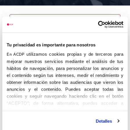
Nombre
Tu privacidad es importante para nosotros
Arrazola
García, Luis
utilizamos cookies propias y de terceros para
En ACDP
mejorar nuestros servicios mediante el análisis de tus
hábitos de navegación, para personalizar los anuncios y
el contenido según tus intereses, medir el rendimiento y
obtener información sobre las audiencias que vieron los
Autor
Fecha de
Fecha de
nacimiento
defunción
anuncios y el contenido. Puedes aceptar todas las
01/01/1924
cookies y seguir navegando haciendo clic en el botón
Centro de
“ACEPTO”; de forma alternativa, puedes acceder a
adscripción
Lugar de
información más detallada y cambiar tus preferencias
defunción
Lugar de
antes de otorgar o negar tu consentimiento haciendo clic
nacimiento
Detalles
en el botón "Personalizar". Para más información puedes