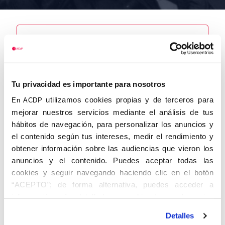
Nombre
Armengod
López de Roa,
Tu privacidad es importante para nosotros
José
utilizamos cookies propias y de terceros para
En ACDP
mejorar nuestros servicios mediante el análisis de tus
hábitos de navegación, para personalizar los anuncios y
el contenido según tus intereses, medir el rendimiento y
Autor
Fecha de
Fecha de
obtener información sobre las audiencias que vieron los
nacimiento
defunción
anuncios y el contenido. Puedes aceptar todas las
12/10/1932
Centro de
cookies y seguir navegando haciendo clic en el botón
adscripción
Lugar de
“ACEPTO”; de forma alternativa, puedes acceder a
defunción
Madrid
Lugar de
información más detallada y cambiar tus preferencias
nacimiento
antes de otorgar o negar tu consentimiento haciendo clic
Valencia
Detalles
en el botón "Personalizar". Para más información puedes