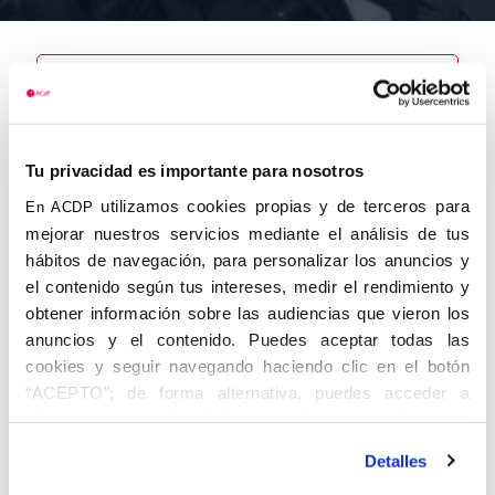
Nombre
Angulo Gotto
Tu privacidad es importante para nosotros
Durán,
Enrique de
utilizamos cookies propias y de terceros para
En ACDP
mejorar nuestros servicios mediante el análisis de tus
hábitos de navegación, para personalizar los anuncios y
el contenido según tus intereses, medir el rendimiento y
obtener información sobre las audiencias que vieron los
Autor
Fecha de
Fecha de
nacimiento
defunción
anuncios y el contenido. Puedes aceptar todas las
01/01/1896
cookies y seguir navegando haciendo clic en el botón
Centro de
“ACEPTO”; de forma alternativa, puedes acceder a
adscripción
Lugar de
información más detallada y cambiar tus preferencias
defunción
Barcelona
Lugar de
antes de otorgar o negar tu consentimiento haciendo clic
nacimiento
Detalles
en el botón "Personalizar". Para más información puedes