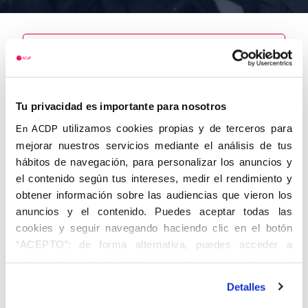
Nombre
Andrés
Tu privacidad es importante para nosotros
Hernansanz,
Jesús de
utilizamos cookies propias y de terceros para
En ACDP
mejorar nuestros servicios mediante el análisis de tus
hábitos de navegación, para personalizar los anuncios y
el contenido según tus intereses, medir el rendimiento y
obtener información sobre las audiencias que vieron los
Autor
Fecha de
Fecha de
nacimiento
defunción
anuncios y el contenido. Puedes aceptar todas las
01/01/1921
cookies y seguir navegando haciendo clic en el botón
Centro de
“ACEPTO”; de forma alternativa, puedes acceder a
adscripción
Lugar de
información más detallada y cambiar tus preferencias
defunción
Lugar de
antes de otorgar o negar tu consentimiento haciendo clic
nacimiento
Detalles
en el botón "Personalizar". Para más información puedes