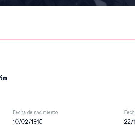
ón
Fecha de nacimiento
Fech
10/02/1915
22/