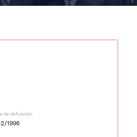
a de defunción
12/1996