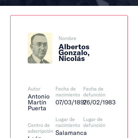
Nombre
Albertos
Gonzalo,
Nicolás
Autor
Fecha de
Fecha de
nacimiento
defunción
Antonio
Martín
07/03/1897
26/02/1983
Puerta
Lugar de
Lugar de
Centro de
nacimiento
defunción
adscripción
Salamanca