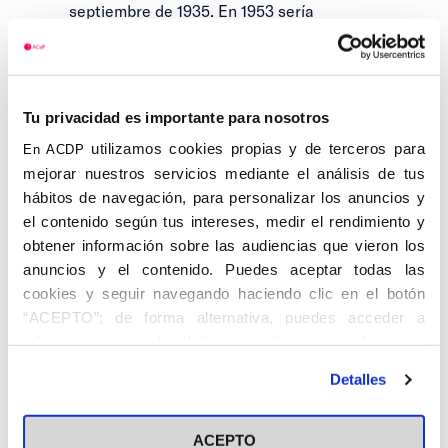
septiembre de 1935. En 1953 sería
nombrado Ingeniero Jefe del Cuerpo de
Caminos.
Al fundarse la Juventud Católica de León
Tu privacidad es importante para nosotros
el prelado de la diócesis le nombró
Presidente, siendo luego Presidente de la
utilizamos cookies propias y de terceros para
En ACDP
Junta Diocesana de Acción Católica de
mejorar nuestros servicios mediante el análisis de tus
aquella ciudad. Cuando comienza la guerra
hábitos de navegación, para personalizar los anuncios y
civil, él y Ricardo Fernández de Cuevas
el contenido según tus intereses, medir el rendimiento y
son los únicos consejeros de la Asociación
obtener información sobre las audiencias que vieron los
que permanecen fuera de la zona
anuncios y el contenido. Puedes aceptar todas las
republicana, pues Albertos fue Consejero
cookies y seguir navegando haciendo clic en el botón
Nacional entre 1935 y 1939. Gracias a su
“ACEPTO”; de forma alternativa, puedes acceder a
labor pudo mantenerse la A.C.N. de P.
información más detallada y cambiar tus preferencias
durante los primeros meses de lucha, y su
antes de otorgar o negar tu consentimiento haciendo clic
Detalles
trabajo fue clave en las tareas de
en el botón "Personalizar". Para más información puedes
reestructuración.
visitar nuestra
Política de Cookies
ACEPTO