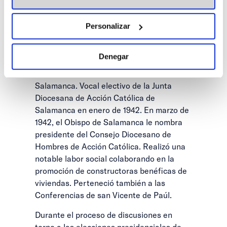
Durante su época estudiantil perteneció a
la Congregación de los Luises. Fue
Secretario del Centro de León en 1939; en
Personalizar
marzo de 1941 fue nombrado
Vicesecretario del Consejo Diocesano de
Denegar
Hombres de Acción Católica. En el curso
41/42 fue Secretario del Centro de
Salamanca. Vocal electivo de la Junta
Diocesana de Acción Católica de
Salamanca en enero de 1942. En marzo de
1942, el Obispo de Salamanca le nombra
presidente del Consejo Diocesano de
Hombres de Acción Católica. Realizó una
notable labor social colaborando en la
promoción de constructoras benéficas de
viviendas. Perteneció también a las
Conferencias de san Vicente de Paúl.
Durante el proceso de discusiones en
torno a las elecciones presidenciales de