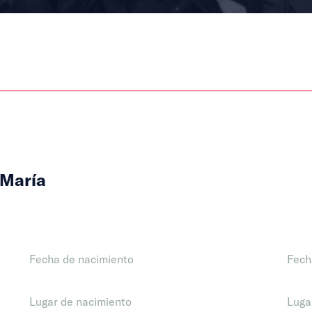
 María
Fecha de nacimiento
Fech
Lugar de nacimiento
Luga