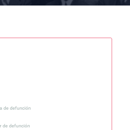
a de defunción
r de defunción