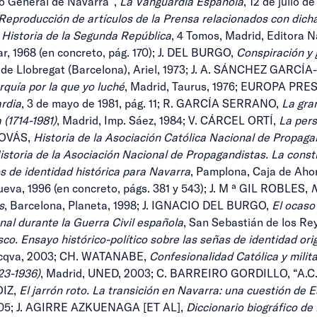
 General de Navarra”,
La Vanguardia Española
, 12 de julio
Reproducción de artículos de la Prensa relacionados con dic
,
Historia de la Segunda República
, 4 Tomos, Madrid, Editora 
ar, 1968 (en concreto, pág. 170); J. DEL BURGO,
Conspiración y g
 de Llobregat (Barcelona), Ariel, 1973; J. A. SÁNCHEZ GARC
quía por la que yo luché
, Madrid, Taurus, 1976; EUROPA PRESS
rdia
, 3 de mayo de 1981, pág. 11; R. GARCÍA SERRANO,
La gra
 (1714-1981)
, Madrid, Imp. Sáez, 1984; V. CÁRCEL ORTÍ,
La pers
RDOVÁS,
Historia de la Asociación Católica Nacional de Propaga
istoria de la Asociación Nacional de Propagandistas. La cons
s de identidad histórica para Navarra
, Pamplona, Caja de Aho
ueva, 1996 (en concreto, págs. 381 y 543); J. M ª GIL ROBLES,
N
s
, Barcelona, Planeta, 1998; J. IGNACIO DEL BURGO,
El ocaso 
nal durante la Guerra Civil española
, San Sebastián de los R
sco. Ensayo histórico-político sobre las señas de identidad orig
lacqva, 2003; CH. WATANABE,
Confesionalidad Católica y milita
23-1936)
, Madrid, UNED, 2003; C. BARREIRO GORDILLO, “A.C.N. 
OIZ,
El jarrón roto. La transición en Navarra: una cuestión de 
 2005; J. AGIRRE AZKUENAGA [ET AL],
Diccionario biográfico de