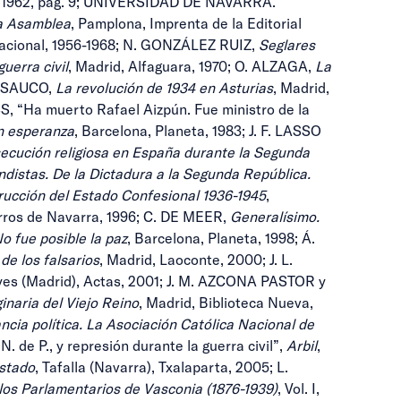
 de 1962, pág. 9; UNIVERSIDAD DE NAVARRA.
ha Asamblea
, Pamplona, Imprenta de la Editorial
Nacional, 1956-1968; N. GONZÁLEZ RUIZ,
Seglares
uerra civil
, Madrid, Alfaguara, 1970; O. ALZAGA,
La
ÍA-SAUCO,
La revolución de 1934 en Asturias
, Madrid,
, “Ha muerto Rafael Aizpún. Fue ministro de la
n esperanza
, Barcelona, Planeta, 1983; J. F. LASSO
ecución religiosa en España durante la Segunda
ndistas. De la Dictadura a la Segunda República.
trucción del Estado Confesional 1936-1945
,
rros de Navarra, 1996; C. DE MEER,
Generalísimo.
o fue posible la paz
, Barcelona, Planeta, 1998; Á.
de los falsarios
, Madrid, Laoconte, 2000; J. L.
eyes (Madrid), Actas, 2001; J. M. AZCONA PASTOR y
inaria del Viejo Reino
, Madrid, Biblioteca Nueva,
ncia política. La Asociación Católica Nacional de
de P., y represión durante la guerra civil”,
Arbil
,
Estado
, Tafalla (Navarra), Txalaparta, 2005; L.
 los Parlamentarios de Vasconia (1876-1939)
, Vol. I,