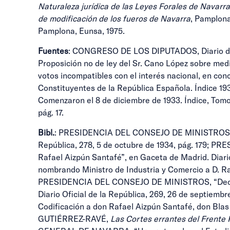
Naturaleza jurídica de las Leyes Forales de Navarr
de modificación de los fueros de Navarra
, Pamplona
Pamplona, Eunsa, 1975.
Fuentes
: CONGRESO DE LOS DIPUTADOS, Diario de la
Proposición no de ley del Sr. Cano López sobre me
votos incompatibles con el interés nacional, en c
Constituyentes de la República Española. Índice 
Comenzaron el 8 de diciembre de 1933. Índice, Tom
pág. 17.
Bibl.
: PRESIDENCIA DEL CONSEJO DE MINISTROS, “Dec
República, 278, 5 de octubre de 1934, pág. 179; P
Rafael Aizpún Santafé”, en Gaceta de Madrid. Diar
nombrando Ministro de Industria y Comercio a D. Raf
PRESIDENCIA DEL CONSEJO DE MINISTROS, “Decreto a
Diario Oficial de la República, 269, 26 de septie
Codificación a don Rafael Aizpún Santafé, don Blas P
GUTIÉRREZ-RAVÉ,
Las Cortes errantes del Frente 