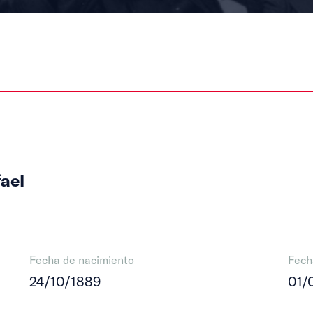
ael
Fecha de nacimiento
Fech
24/10/1889
01/