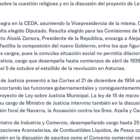
obre la cuestión religiosa y en la discusión del proyecto de 
tegra en la CEDA, asumiendo la Vicepresidencia de la misma. 
lta elegido Diputado. Resulta elegido para las Comisiones de
to Alcalá Zamora, Presidente de la República, encarga a Aleja
facilita la composición del nuevo Gobierno, entre los que figur
cargos, pues la convulsa situación social no permitía dilacio
sticia, cargo que desempeña hasta comienzos de abril de 1935.
 5 de octubre el estallido de la revolución en Asturias.
 de Justicia presentó a las Cortes el 21 de diciembre de 1934 
recortando las funciones gubernamentales y consiguientemente 
oyecto de Ley sobre Justicia Municipal. La ley de 15 de marzo
u cargo de Ministro de Justicia intervino también en la discus
ón foral de Navarra, la Acusación contra los Sres. Azaña y Cas
istro de Industria y Comercio, desempeñando cargo hasta 25
izaciones Arancelarias, de Combustibles Líquidos, de Pesca con
bién en la discusión de asuntos como el Convenio comercial co