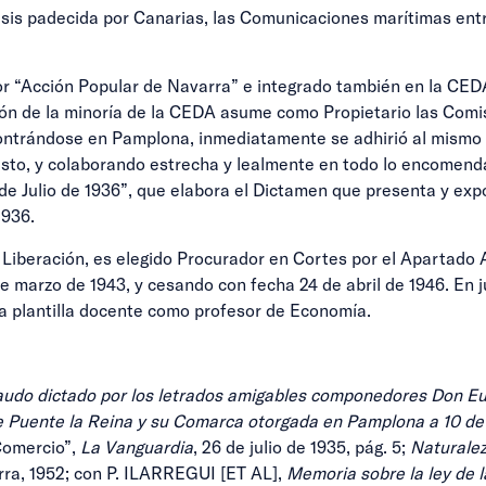
sis padecida por Canarias, las Comunicaciones marítimas entre
 “Acción Popular de Navarra” e integrado también en la CEDA,
ión de la minoría de la CEDA asume como Propietario las Comis
ncontrándose en Pamplona, inmediatamente se adhirió al mismo 
esto, y colaborando estrecha y lealmente en todo lo encomend
 de Julio de 1936”, que elabora el Dictamen que presenta y exp
1936.
 Liberación, es elegido Procurador en Cortes por el Apartado
de marzo de 1943, y cesando con fecha 24 de abril de 1946. En 
a plantilla docente como profesor de Economía.
audo dictado por los letrados amigables componedores Don Eu
a de Puente la Reina y su Comarca otorgada en Pamplona a 10 d
 Comercio”,
La Vanguardia
, 26 de julio de 1935, pág. 5;
Naturalez
rra, 1952; con P. ILARREGUI [ET AL],
Memoria sobre la ley de 