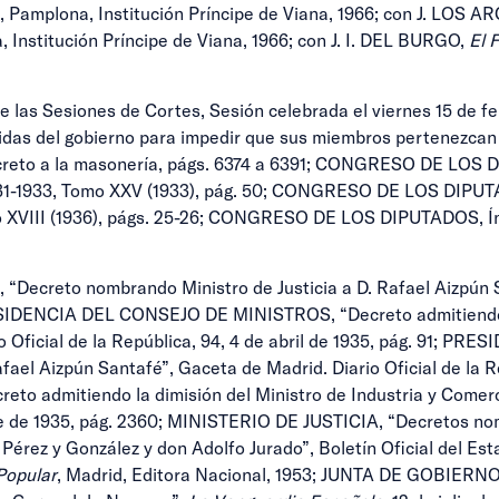
a
, Pamplona, Institución Príncipe de Viana, 1966; con J. LOS A
, Institución Príncipe de Viana, 1966; con J. I. DEL BURGO,
El 
s Sesiones de Cortes, Sesión celebrada el viernes 15 de febr
didas del gobierno para impedir que sus miembros pertenezcan
oncreto a la masonería, págs. 6374 a 6391; CONGRESO DE LOS 
1931-1933, Tomo XXV (1933), pág. 50; CONGRESO DE LOS DIPUTA
o XVIII (1936), págs. 25-26; CONGRESO DE LOS DIPUTADOS, Índi
reto nombrando Ministro de Justicia a D. Rafael Aizpún San
RESIDENCIA DEL CONSEJO DE MINISTROS, “Decreto admitiendo la
io Oficial de la República, 94, 4 de abril de 1935, pág. 91
ael Aizpún Santafé”, Gaceta de Madrid. Diario Oficial de la Re
dmitiendo la dimisión del Ministro de Industria y Comerci
mbre de 1935, pág. 2360; MINISTERIO DE JUSTICIA, “Decretos n
érez y González y don Adolfo Jurado”, Boletín Oficial del Estad
Popular
, Madrid, Editora Nacional, 1953; JUNTA DE GOBI