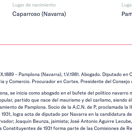
Lugar de nacimiento
Luga
Caparroso (Navarra)
Pam
4.X.1889 – Pamplona (Navarra), 1.V.1981. Abogado. Diputado en
stria y Comercio. Procurador en Cortes. Presidente del Consej
na, se inicia como abogado en el bufete del político navarro m
Popular, partido que nace del maurismo y del carlismo, siendo 
amiento de Pamplona. Socio de la A.C.N. de P, proclamada la 
 1931, logra acta de diputado por Navarra en la candidatura d
rvador; Joaquín Beunza, jaimista; José Antonio Aguirre Lecube
s Constituyentes de 1931 forma parte de las Comisiones de Res