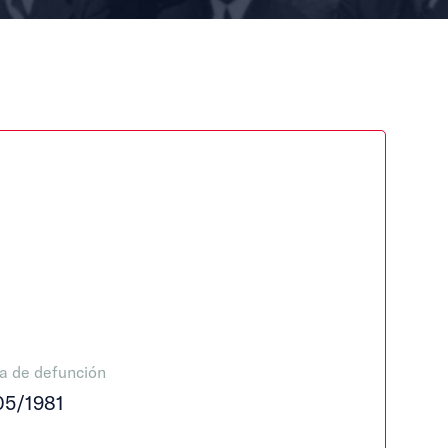
a de defunción
05/1981