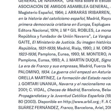
GENERAL DE NAVARRA, “Una nota sobre el Estudio
ASOCIACIÓN DE AMIGOS ASAMBLEA GENERAL,
Magisterio Español, 1964; J. ARRARÁS IRIBARREN
en la historia del catolicismo español
, Madrid, Rayc
primera democracia cristiana en Europa
, Esplugues
Editora Nacional, 1974; J. M ª GIL ROBLES,
La monar
República y fundador de Unión Navarra”,
La Vangua
GAITE,
El Ministerio de Justicia. Su imagen histórica
República, 1931-1939
, Madrid, Rialp, 1990; J. M. O
1923-1936
, Pamplona, Eunsa, 1993; M. MONTERO,
H
Pamplona, Eunsa, 1993; A. J. MARTÍN DUQUE,
Signo
La era de Franco y sus empresas
, Madrid, Fuerza N
PALOMINO,
1934. La guerra civil empezó en Asturia
ORELLA MARTÍNEZ,
La formación del Estado nacio
J. GORTARI UNANUA,
Navarra y el nacionalismo
va
2001; C. VIDAL,
Checas de Madrid
, Barcelona, Be
Propagandistas y la Juventud Católica Española (19
80 (2003). Disponible en http://www.arbil.org ; F. A 
SUÁREZ FERNÁNDEZ,
Franco
, Barcelona, Ariel,