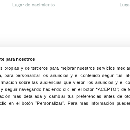
Lugar de nacimiento
Luga
nte para nosotros
s propias y de terceros para mejorar nuestros servicios median
, para personalizar los anuncios y el contenido según tus int
8040, Madrid
ormación sobre las audiencias que vieron los anuncios y el c
Aviso Legal
Inscripc
 y seguir navegando haciendo clic en el botón “ACEPTO”; de fo
ción más detallada y cambiar tus preferencias antes de oto
clic en el botón "Personalizar". Para más información puedes