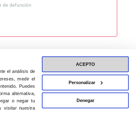
r de defunción
ACEPTO
te el análisis de
ereses, medir el
Personalizar
ontenido. Puedes
ión a eventos
Política de privacidad de RRSS
rma alternativa,
Política de cookies
Denegar
rgar o negar tu
 visitar nuestra
DISEÑO WEB:
BULEBOO ESTUDIO