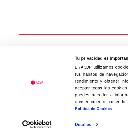
Tu privacidad es importa
utilizamos cookie
En ACDP
tus hábitos de navegación
Calle Isaac Peral, 58 C.P.: 2
rendimiento y obtener inf
Tel (+34) 91 456 63 27
aceptar todas las cookies
Fax: (+34) 91 535 19 98
puedes acceder a informa
acdp@acdp.es
consentimiento haciendo 
Política de Cookies
Detalles