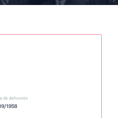
a de defunción
09/1958