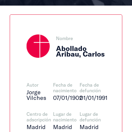
Nombre
Abollado
Aribau, Carlos
Autor
Fecha de
Fecha de
nacimiento
defunción
Jorge
Vilches
07/01/1902
01/01/1991
Centro de
Lugar de
Lugar de
adscripción
nacimiento
defunción
Madrid
Madrid
Madrid