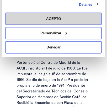
antes de otorgar o negar tu consentimiento haciendo clic
General en la Escuela de Ingenieros de
Detalles
en el botón "Personalizar". Para más información puedes
Madrid.
visitar nuestra
Política de Cookies
Desempeñó el cargo de Secretario
ACEPTO
General Técnico del Ministerio de
Industria y Comercio (1941-1945).
Personalizar
Consiguió la cátedra Titular de
Física, Química y Termodinámica de la
Escuela Superior de Ingenieros
Denegar
Industriales (1947-1972).
Perteneció al Centro de Madrid de la
ACdP, inscrito el 1 de julio de 1960. Le fue
impuesta la insignia 18 de septiembre de
1966. Se dio de baja en la AcdP a petición
propia el 5 de enero de 1974. Presidente
del Secretariado de Técnicos del Consejo
Superior de Hombres de Acción Católica.
Recibió la Encomienda con Placa de la