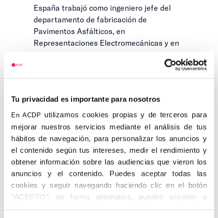
España trabajó como ingeniero jefe del
departamento de fabricación de
Pavimentos Asfálticos, en
Representaciones Electromecánicas y en
la Unión Química Española (UQUESA), en
cuya planta de León puso a punto la
fabricación de éter, agua oxigenada por el
procedimiento electroquímico y perborato
Tu privacidad es importante para nosotros
de sodio.
utilizamos cookies propias y de terceros para
En ACDP
Pasó la Guerra Civil refugiado en la
mejorar nuestros servicios mediante el análisis de tus
Escuela de Ingeniería. En 1940 recibió el
hábitos de navegación, para personalizar los anuncios y
encargo de constituir el que sería
el contenido según tus intereses, medir el rendimiento y
Sindicato de Industrias Químicas,
obtener información sobre las audiencias que vieron los
organismo para el cual fue nombrado
anuncios y el contenido. Puedes aceptar todas las
secretario. Propulsor del Sindicato
cookies y seguir navegando haciendo clic en el botón
Vertical de Industrias Químicas, fue
“ACEPTO”; de forma alternativa, puedes acceder a
además vocal del patronato Juan de la
información más detallada y cambiar tus preferencias
Cierva y profesor desde 1944 de Química