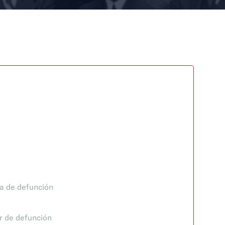
a de defunción
r de defunción